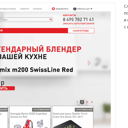
С
п
и
с