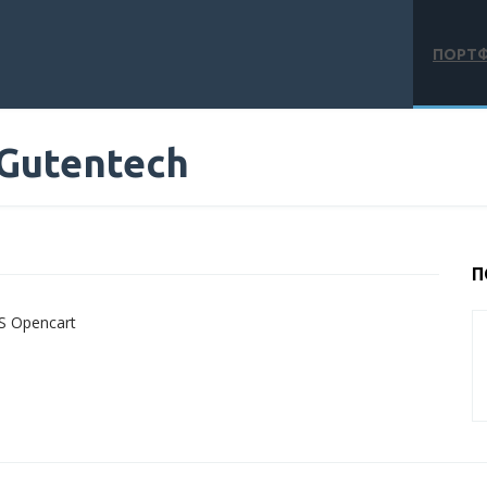
ПОРТ
Gutentech
П
S Opencart