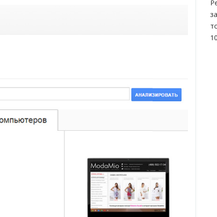
Р
з
т
1