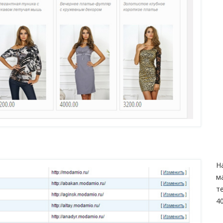
Н
м
т
4