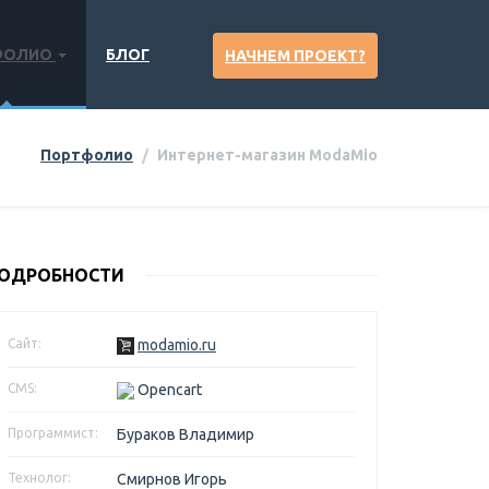
ФОЛИО
БЛОГ
НАЧНЕМ ПРОЕКТ?
Портфолио
Интернет-магазин ModaMio
ОДРОБНОСТИ
Сайт:
modamio.ru
CMS:
Opencart
Программист:
Бураков Владимир
Технолог:
Смирнов Игорь