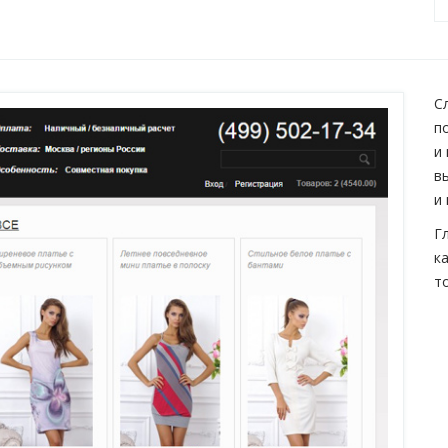
С
п
и
в
и
Г
к
т