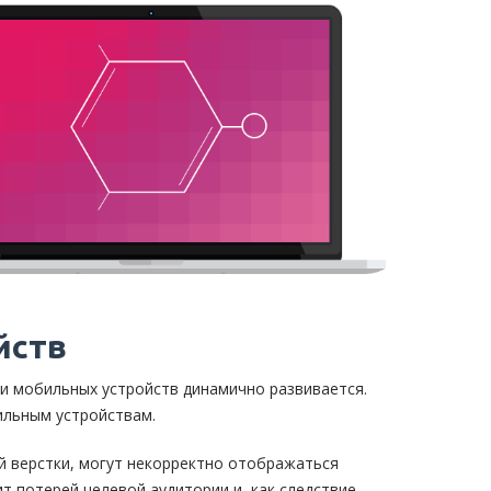
йств
и мобильных устройств динамично развивается.
ильным устройствам.
й верстки, могут некорректно отображаться
ит потерей целевой аудитории и, как следствие, —